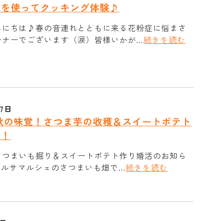
ごを使ってクッキング体験♪
んにちは♪春の音連れとともに来る花粉症に悩まさ
ナーでございます（涙）皆様いかが...
続きを読む
27日
 秋の味覚！さつま芋の收穫＆スイートポテト
！！
さつまいも掘り＆スイートポテト作り婚活のお知ら
ルサマルシェのさつまいも畑で...
続きを読む