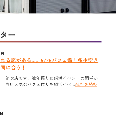
ター
7日
れる恋がある…。5/26パフェ婚！多少空き
だ間に合う！
シェ笛吹店です。数年振りに婚活イベントの開催が
！当店人気のパフェ作りを婚活イベ...
続きを読む
1日