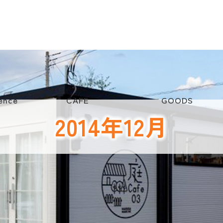
ence
CAFE
GOODS
2014年12月