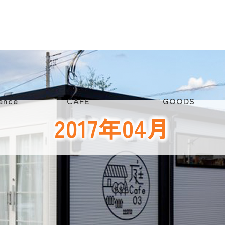
ence
CAFE
GOODS
2017年04月